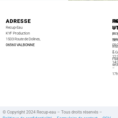
ADRESSE
H
P
I
U
Recup-Eau
Lun
A
KYF Production
au
pro
1503 Route de Dolines,
ven
Ser
06560 VALBONNE
09:
Inst
–
& G
12:
Pai
14:
séc
–
17
© Copyright 2024 Recup-eau – Tous droits réservés –