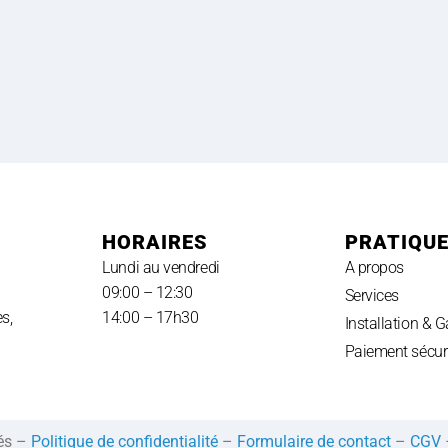
HORAIRES
PRATIQU
Lundi au vendredi
A propos
09:00 – 12:30
Services
s,
14:00 – 17h30
Installation & G
Paiement sécur
vés –
Politique de confidentialité
–
Formulaire de contact
–
CGV