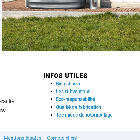
E
INFOS UTILES
Bien choisir
Les subventions
Eco-responsabilité
arantie
Qualité de fabrication
isé
Technique de rotomoulage
–
Mentions légales
–
Compte client