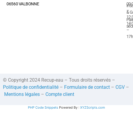
06560 VALBONNE
09:
Inst
–
& G
12:
Pai
14:
séc
–
17
© Copyright 2024 Recup-eau – Tous droits réservés –
Politique de confidentialité
–
Formulaire de contact
–
CGV
–
Mentions légales
–
Compte client
PHP Code Snippets
Powered By :
XYZScripts.com