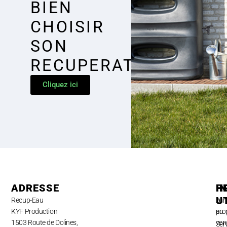
BIEN
CHOISIR
SON
RECUPERATEUR
Cliquez ici
ADRESSE
H
P
I
U
Recup-Eau
Lun
A
KYF Production
au
pro
1503 Route de Dolines,
ven
Ser