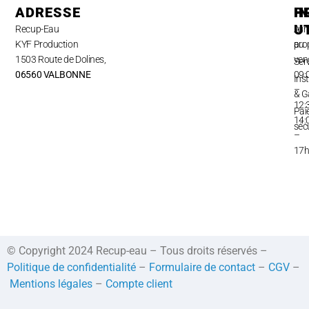
ADRESSE
H
P
I
U
Recup-Eau
Lun
A
KYF Production
au
pro
1503 Route de Dolines,
ven
Ser
06560 VALBONNE
09:
Inst
–
& G
12:
Pai
14:
séc
–
17
© Copyright 2024 Recup-eau – Tous droits réservés –
Politique de confidentialité
–
Formulaire de contact
–
CGV
–
Mentions légales
–
Compte client