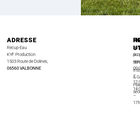
ADRESSE
H
P
I
U
Recup-Eau
Lun
A
KYF Production
au
pro
1503 Route de Dolines,
ven
Ser
06560 VALBONNE
09:
Inst
–
& G
12:
Pai
14:
séc
–
17