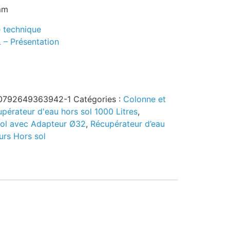
mm
e technique
 – Présentation
 0792649363942-1
Catégories :
Colonne et
pérateur d'eau hors sol 1000 Litres
,
sol avec Adapteur Ø32
,
Récupérateur d’eau
urs Hors sol