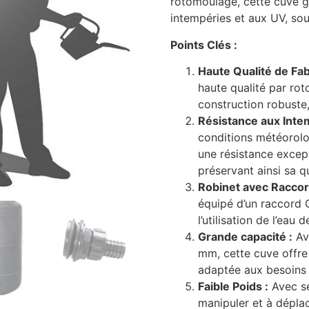
rotomoulage, cette cuve g
intempéries et aux UV, sou
Points Clés :
Haute Qualité de Fab
haute qualité par rot
construction robuste,
Résistance aux Inte
conditions météorolog
une résistance excep
préservant ainsi sa qu
Robinet avec Raccor
équipé d’un raccord G
l’utilisation de l’eau
Grande capacité :
Av
mm, cette cuve offre
adaptée aux besoins 
Faible Poids :
Avec se
manipuler et à déplace