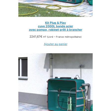
Kit Plug & Play
cuve 2000L bande acier
avec pompe, robinet prêt à brancher
2241,67
€
HT (Livré – France métropolitaine)
Ajouter au panier