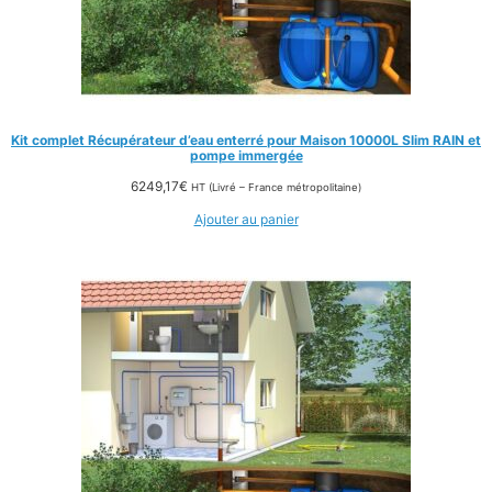
Kit complet Récupérateur d’eau enterré pour Maison 10000L Slim RAIN et
pompe immergée
6249,17
€
HT (Livré – France métropolitaine)
Ajouter au panier