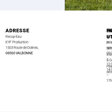
ADRESSE
H
P
I
U
Recup-Eau
Lun
A
KYF Production
au
pro
1503 Route de Dolines,
ven
Ser
06560 VALBONNE
09:
Inst
–
& G
12:
Pai
14:
séc
–
17